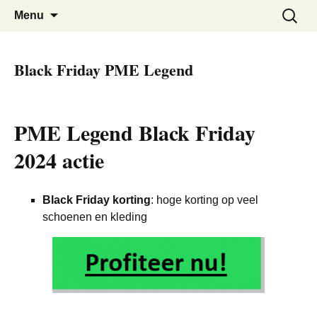
De beste kortingen bij elkaar!
Black Friday Super SALE
Skip
Zoeken
Menu
to
naar:
content
Black Friday PME Legend
PME Legend Black Friday
2024 actie
Black Friday korting
: hoge korting op veel
schoenen en kleding