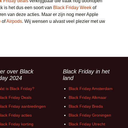
k Friday deals
verkrijgbaar die vaak nog doorlopen
jk is het dus een soort van
Black Friday Week
of
ren van deze acties. Maar er zijn nog meer Apple
e
of
Airpods
. Wij wensen u alvast veel plezier met uw
er over Black
Black Friday in het
iday 2024
land
at is Black Friday?
Black Friday Amsterdam
lack Friday Deals
Black Friday Alkmaar
lack Friday aanbiedingen
Black Friday Breda
lack Friday acties
Black Friday Groningen
lack Friday korting
Black Friday Utrecht