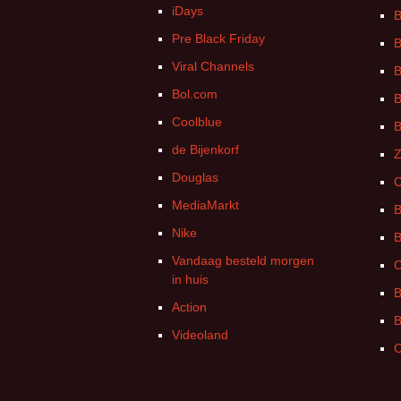
iDays
B
Pre Black Friday
B
Viral Channels
B
Bol.com
B
Coolblue
B
de Bijenkorf
Z
Douglas
C
MediaMarkt
B
Nike
B
Vandaag besteld morgen
C
in huis
B
Action
B
Videoland
C