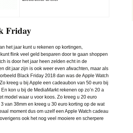
Trainingspakken deals
Monitor deals
Wonen deals
Vliegtickets deals
Bedden deals
Truien deals
Nintendo deals
Wintersport deals
Eettafel deals
k Friday
Sneakers deals
Playstation deals
Lampen deals
Brillen & zonnebrillen
Xbox deals
deals
an het jaar kunt u rekenen op kortingen,
Meubels deals
 kunt flink veel geld besparen door te gaan shoppen
Scheerapparaten deals
h is door het jaar heen zelden echt in de
Philips Hue deals
n dit jaar zijn is ook weer even afwachten, maar als
Soundbar deals
voorbeeld Black Friday 2018 dan was de Apple Watch
Sanitair deals
. Zo kreeg u bij Apple een cadeaubon van 50 euro bij
Stofzuigers deals
Robotmaaier deals
 En kon u bij de MediaMarkt rekenen op zo’n 20 a
het model waar u voor koos. Zo kreeg u 20 euro
Tablets deals
Bladblazer
 3 van 38mm en kreeg u 30 euro korting op de wat
deaal moment dus om uzelf een Apple Watch cadeau
Telefoon deals
Vloerkleden deals
 overigens ook het nog veel mooiere en scherpere
Televisie deals