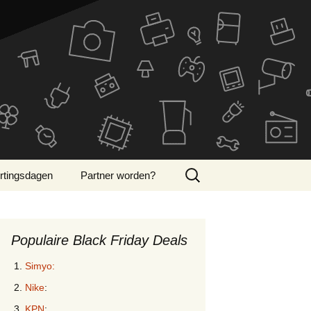
Zoeken
rtingsdagen
Partner worden?
naar:
ber Monday 2024
Populaire Black Friday Deals
Simyo:
Nike
:
KPN
: