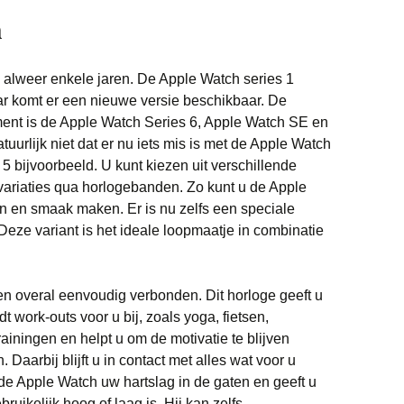
h
Witgoed deals
s alweer enkele jaren. De Apple Watch series 1
ar komt er een nieuwe versie beschikbaar. De
ent is de Apple Watch Series 6, Apple Watch SE en
uurlijk niet dat er nu iets mis is met de Apple Watch
 5 bijvoorbeeld. U kunt kiezen uit verschillende
variaties qua horlogebanden. Zo kunt u de Apple
n en smaak maken. Er is nu zelfs een speciale
Deze variant is het ideale loopmaatje in combinatie
 en overal eenvoudig verbonden. Dit horloge geeft u
t work-outs voor u bij, zoals yoga, fietsen,
iningen en helpt u om de motivatie te blijven
Daarbij blijft u in contact met alles wat voor u
 de Apple Watch uw hartslag in de gaten en geeft u
ikelijk hoog of laag is. Hij kan zelfs