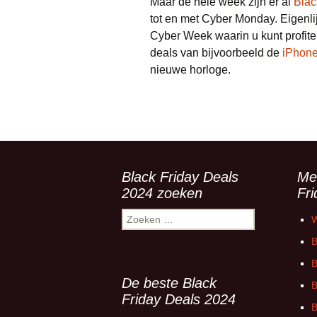
Maar de hele week zijn er al
Blac
tot en met Cyber Monday. Eigenli
Cyber Week waarin u kunt profite
deals van bijvoorbeeld de
iPhon
nieuwe horloge.
Black Friday Deals
Me
2024 zoeken
Fr
Zoeken
W
naar:
B
B
De beste Black
B
Friday Deals 2024
B