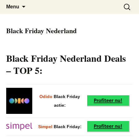
De beste kortingen bij elkaar!
Black Friday Super SALE
Skip
Zoeken
Menu
to
naar:
content
Black Friday Nederland
Black Friday Nederland Deals
– TOP 5:
Odido
Black Friday
actie:
Simpel
Black Friday: