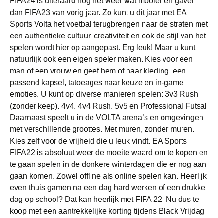
FIFA24 is uiteraard nog net weer wat mooier en gaver
dan FIFA23 van vorig jaar. Zo kunt u dit jaar met EA
Sports Volta het voetbal terugbrengen naar de straten met
een authentieke cultuur, creativiteit en ook de stijl van het
spelen wordt hier op aangepast. Erg leuk! Maar u kunt
natuurlijk ook een eigen speler maken. Kies voor een
man of een vrouw en geef hem of haar kleding, een
passend kapsel, tatoeages naar keuze en in-game
emoties. U kunt op diverse manieren spelen: 3v3 Rush
(zonder keep), 4v4, 4v4 Rush, 5v5 en Professional Futsal
Daarnaast speelt u in de VOLTA arena’s en omgevingen
met verschillende groottes. Met muren, zonder muren.
Kies zelf voor de vrijheid die u leuk vindt. EA Sports
FIFA22 is absoluut weer de moeite waard om te kopen en
te gaan spelen in de donkere winterdagen die er nog aan
gaan komen. Zowel offline als online spelen kan. Heerlijk
even thuis gamen na een dag hard werken of een drukke
dag op school? Dat kan heerlijk met FIFA 22. Nu dus te
koop met een aantrekkelijke korting tijdens Black Vrijdag