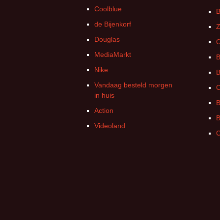
Coolblue
B
de Bijenkorf
Z
Douglas
C
MediaMarkt
B
Nike
B
Vandaag besteld morgen
C
in huis
B
Action
B
Videoland
C