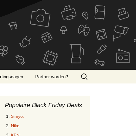
Zoeken
rtingsdagen
Partner worden?
naar:
ber Monday 2024
Populaire Black Friday Deals
Simyo:
Nike
:
KPN
: