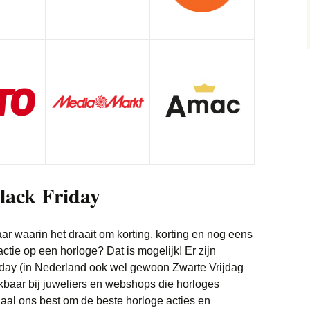
Trainingspakken deals
Monitor deals
Wonen deals
Vliegtickets deals
Bedden deals
Truien deals
Nintendo deals
Wintersport deals
Eettafel deals
Sneakers deals
Playstation deals
Lampen deals
Brillen & zonnebrillen
Xbox deals
deals
Meubels deals
Scheerapparaten deals
Philips Hue deals
Soundbar deals
Sanitair deals
Black Friday
Stofzuigers deals
Robotmaaier deals
Tablets deals
aar waarin het draait om korting, korting en nog eens
Bladblazer
ctie op een horloge? Dat is mogelijk! Er zijn
Telefoon deals
Friday (in Nederland ook wel gewoon Zwarte Vrijdag
Vloerkleden deals
baar bij juweliers en webshops die horloges
Televisie deals
aal ons best om de beste horloge acties en