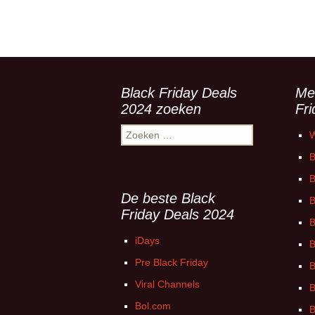
Black Friday Deals
Me
2024 zoeken
Fr
Zoeken
W
naar:
B
B
De beste Black
B
Friday Deals 2024
B
iDays
B
Pre Black Friday
B
Viral Channels
B
Bol.com
B