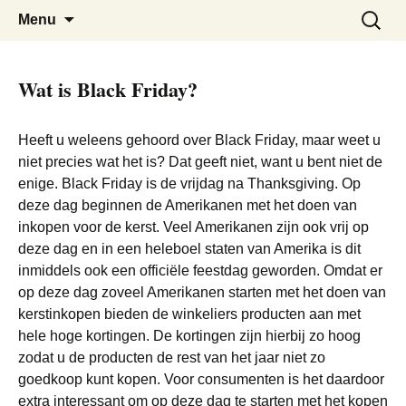
De beste kortingen bij elkaar!
Black Friday Super SALE
Skip
Zoeken
Menu
to
naar:
content
Wat is Black Friday?
Heeft u weleens gehoord over Black Friday, maar weet u
niet precies wat het is? Dat geeft niet, want u bent niet de
enige. Black Friday is de vrijdag na Thanksgiving. Op
deze dag beginnen de Amerikanen met het doen van
inkopen voor de kerst. Veel Amerikanen zijn ook vrij op
deze dag en in een heleboel staten van Amerika is dit
inmiddels ook een officiële feestdag geworden. Omdat er
op deze dag zoveel Amerikanen starten met het doen van
kerstinkopen bieden de winkeliers producten aan met
hele hoge kortingen. De kortingen zijn hierbij zo hoog
zodat u de producten de rest van het jaar niet zo
goedkoop kunt kopen. Voor consumenten is het daardoor
extra interessant om op deze dag te starten met het kopen