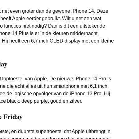
t net even groter dan de gewone iPhone 14. Deze
eft Apple eerder gebruikt. Wilt u net een wat
o functies niet nodig? Dan is dit een uitstekende
hone 14 Plus is er in de kleuren middernacht,
d. Hij heeft een 6,7 inch OLED display met een kleine
day
 toptoestel van Apple. De nieuwe iPhone 14 Pro is
ene die echt alles uit hun smartphone met 6,1 inch
mee de logische opvolger van de iPhone 13 Pro. Hij
pace black, deep purple, goud en zilver.
k Friday
ste, en duurste supertoestel dat Apple uitbrengt in
ige camera met betere lenzen dan zijn voorganger.