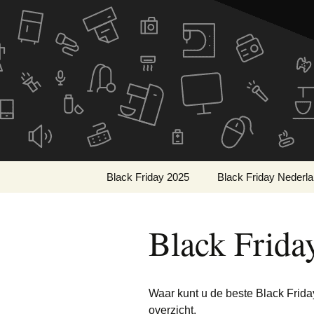
De beste kortingen bij elkaa
Skip
to
Black Frid
content
Black Friday 2025
Black Friday Nederl
Wat is Black Friday?
Black Frida
Wanneer is Black
Friday?
Geschiedenis van Black
Friday
Waar kunt u de beste Black Frida
overzicht.