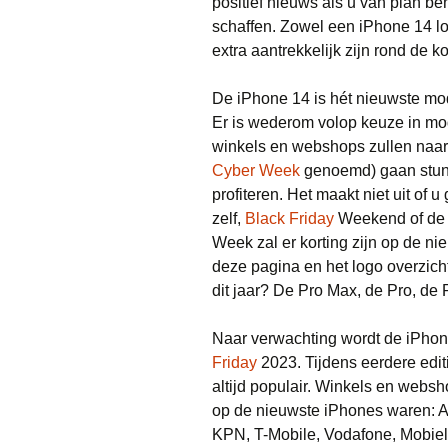
positief nieuws als u van plan b
schaffen. Zowel een iPhone 14 l
extra aantrekkelijk zijn rond de
De iPhone 14 is hét nieuwste mod
Er is wederom volop keuze in mod
winkels en webshops zullen naar
Cyber Week
genoemd) gaan stunt
profiteren. Het maakt niet uit of
zelf,
Black Friday
Weekend of de 
Week zal er korting zijn op de ni
deze pagina en het logo overzicht
dit jaar? De Pro Max, de Pro, de 
Naar verwachting wordt de iPhone
Friday
2023. Tijdens eerdere edi
altijd populair. Winkels en webs
op de nieuwste iPhones waren:
KPN, T-Mobile, Vodafone, Mobiel