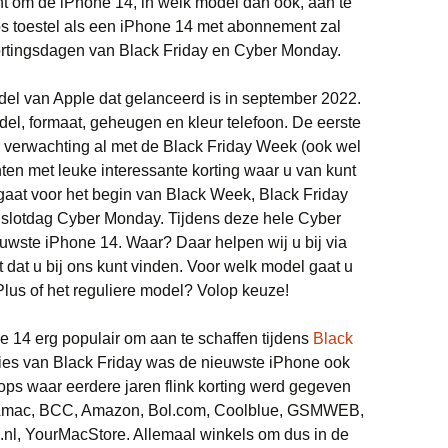
ent om de iPhone 14, in welk model dan ook, aan te
os toestel als een iPhone 14 met abonnement zal
 kortingsdagen van Black Friday en Cyber Monday.
el van Apple dat gelanceerd is in september 2022.
el, formaat, geheugen en kleur telefoon. De eerste
 verwachting al met de Black Friday Week (ook wel
en met leuke interessante korting waar u van kunt
 u gaat voor het begin van Black Week, Black Friday
slotdag Cyber Monday. Tijdens deze hele Cyber
euwste iPhone 14. Waar? Daar helpen wij u bij via
 dat u bij ons kunt vinden. Voor welk model gaat u
Plus of het reguliere model? Volop keuze!
 14 erg populair om aan te schaffen tijdens
Black
ties van Black Friday was de nieuwste iPhone ook
hops waar eerdere jaren flink korting werd gegeven
 Amac, BCC, Amazon, Bol.com, Coolblue, GSMWEB,
.nl, YourMacStore. Allemaal winkels om dus in de