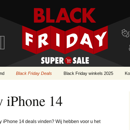
r!
ay Super SALE
and
Black Friday Deals
Black Friday winkels 2025
Ko
Apple deals
Webwinkels Black
AirPods deals
Cy
Friday
y iPhone 14
Bouwmarkt deals
Apple Watch deals
Gereedschap deals
Cosmetica & Beauty
iMac deals
Parfum deals
deals
y iPhone 14 deals vinden? Wij hebben voor u het
iPad deals
Voeding & Gezondheid
Dieren deals
deals