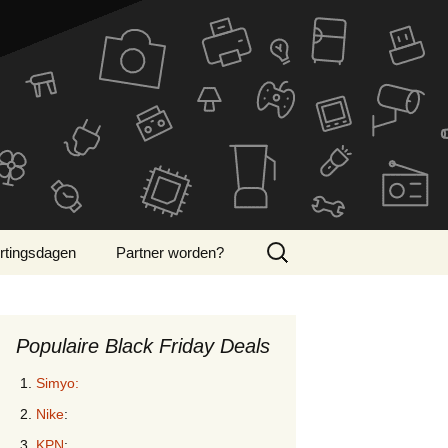
Zoeken
rtingsdagen
Partner worden?
naar:
ber Monday 2024
Populaire Black Friday Deals
Simyo:
Nike
:
KPN
: