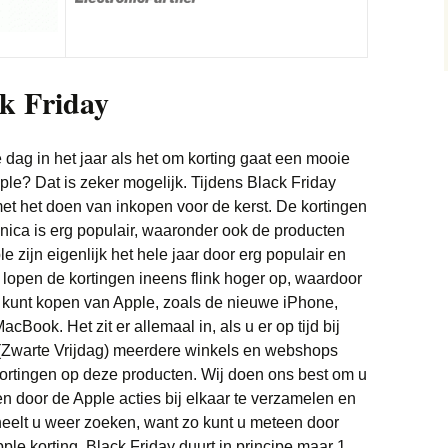
Trainingspakken deals
Monitor deals
Wonen deals
Vliegtickets deals
Bedden deals
Truien deals
Nintendo deals
Wintersport deals
Eettafel deals
ck Friday
Sneakers deals
Playstation deals
Lampen deals
Brillen & zonnebrillen
Xbox deals
deals
 dag in het jaar als het om korting gaat een mooie
Meubels deals
le? Dat is zeker mogelijk. Tijdens Black Friday
Scheerapparaten deals
t het doen van inkopen voor de kerst. De kortingen
Philips Hue deals
onica is erg populair, waaronder ook de producten
Soundbar deals
 zijn eigenlijk het hele jaar door erg populair en
Sanitair deals
 lopen de kortingen ineens flink hoger op, waardoor
Stofzuigers deals
Robotmaaier deals
 kunt kopen van Apple, zoals de nieuwe iPhone,
ook. Het zit er allemaal in, als u er op tijd bij
Tablets deals
Bladblazer
ay (Zwarte Vrijdag) meerdere winkels en webshops
kortingen op deze producten. Wij doen ons best om u
Telefoon deals
Vloerkleden deals
en door de Apple acties bij elkaar te verzamelen en
Televisie deals
cheelt u weer zoeken, want zo kunt u meteen door
le korting. Black Friday duurt in principe maar 1