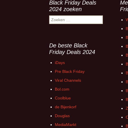
Black Friday Deals
Me
2024 zoeken
Fr
Zoeken
W
naar:
B
B
De beste Black
B
Friday Deals 2024
B
iDays
B
Pre Black Friday
B
Viral Channels
B
Bol.com
B
Coolblue
B
de Bijenkorf
Z
Douglas
C
MediaMarkt
B