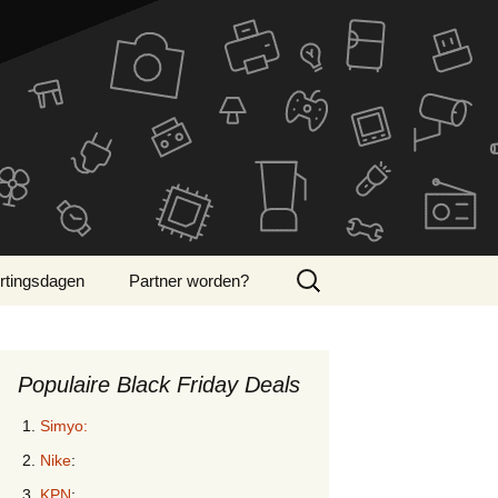
Zoeken
rtingsdagen
Partner worden?
naar:
ber Monday 2024
Populaire Black Friday Deals
Simyo:
Nike
:
KPN
: