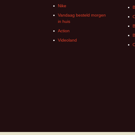
Nike
B
Vandaag besteld morgen
C
in huis
B
Action
B
Videoland
C