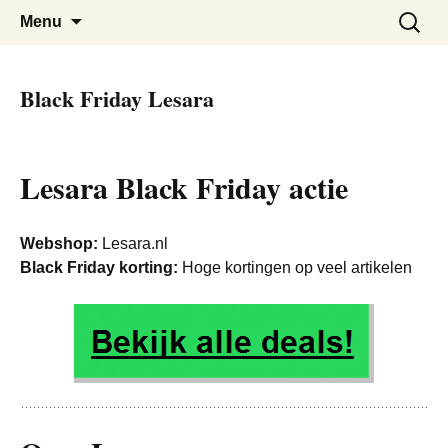
De beste kortingen bij elkaar!
Black Friday Super SALE
Skip
Zoeken
Menu
to
naar:
content
Black Friday Lesara
Lesara Black Friday actie
Webshop:
Lesara.nl
Black Friday korting:
Hoge kortingen op veel artikelen