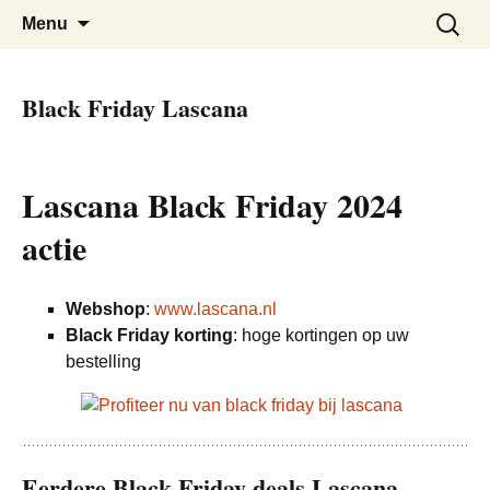
De beste kortingen bij elkaar!
Black Friday Super SALE
Skip
Zoeken
Menu
to
naar:
content
Black Friday Lascana
Lascana Black Friday 2024
actie
Webshop
:
www.lascana.nl
Black Friday korting
: hoge kortingen op uw
bestelling
Eerdere Black Friday deals Lascana