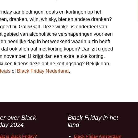
Trainingspakken deals
Monitor deals
Wonen deals
Vliegtickets deals
Bedden deals
riday aanbiedingen, deals en kortingen op het
Truien deals
Nintendo deals
en, dranken, wijn, whisky, bier en andere dranken?
Wintersport deals
Eettafel deals
rg goed bij Gall&Gall. Deze winkel is onderdeel van
Sneakers deals
Playstation deals
 het gebied van alcoholische versnaperingen voor een
Lampen deals
en heerlijke dag in het weekend waarin u zin heeft
Brillen & zonnebrillen
Xbox deals
deals
u dat ook allemaal met korting kopen? Dan zit u goed
Meubels deals
n november. U krijgt dan een extra leuke korting.
Scheerapparaten deals
ijken tijdens deze online kortingsdag? Bekijk dan
Philips Hue deals
deals
of
Black Friday Nederland
.
Soundbar deals
Sanitair deals
Stofzuigers deals
Robotmaaier deals
Tablets deals
Bladblazer
Telefoon deals
er over Black
Black Friday in het
Vloerkleden deals
iday 2024
land
Televisie deals
at is Black Friday?
Black Friday Amsterdam