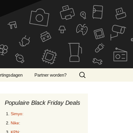
Zoeken
rtingsdagen
Partner worden?
naar:
ber Monday 2024
Populaire Black Friday Deals
Simyo:
Nike
:
KPN
: