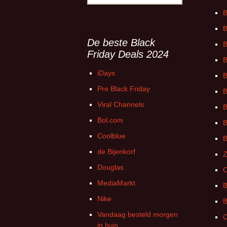
naar:
B
B
De beste Black
B
Friday Deals 2024
B
iDays
B
Pre Black Friday
B
Viral Channels
B
Bol.com
B
Coolblue
B
de Bijenkorf
Z
Douglas
C
MediaMarkt
B
Nike
B
Vandaag besteld morgen
C
in huis