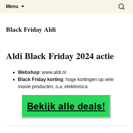
De beste kortingen bij elkaar!
Black Friday Super SALE
Skip
Zoeken
Menu
to
naar:
content
Black Friday Aldi
Aldi Black Friday 2024 actie
Webshop
: www.aldi.nl
Black Friday korting
: hoge kortingen op vele
mooie producten, o.a. elektronica