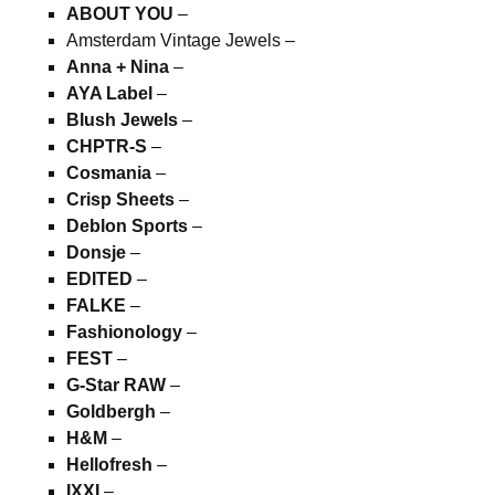
ABOUT YOU
–
Amsterdam Vintage Jewels –
Anna + Nina
–
AYA Label
–
Blush Jewels
–
CHPTR-S
–
Cosmania
–
Crisp Sheets
–
Deblon Sports
–
Donsje
–
EDITED
–
FALKE
–
Fashionology
–
FEST
–
G-Star RAW
–
Goldbergh
–
H&M
–
Hellofresh
–
IXXI
–