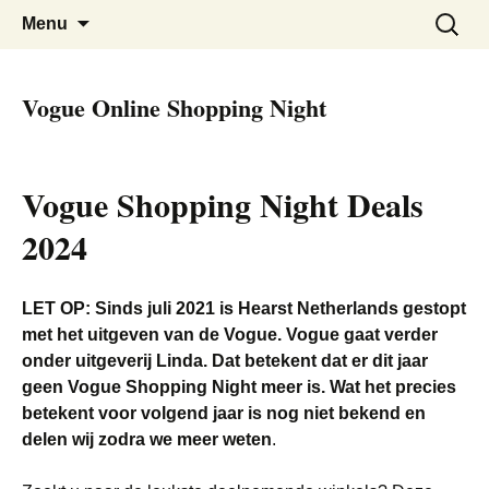
De beste kortingen bij elkaar!
Black Friday Super SALE
Skip
Zoeken
Menu
to
naar:
content
Vogue Online Shopping Night
Vogue Shopping Night Deals
2024
LET OP: Sinds juli 2021 is Hearst Netherlands gestopt
met het uitgeven van de Vogue. Vogue gaat verder
onder uitgeverij Linda. Dat betekent dat er dit jaar
geen Vogue Shopping Night meer is. Wat het precies
betekent voor volgend jaar is nog niet bekend en
delen wij zodra we meer weten
.