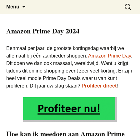
De beste kortingen bij elkaar!
Black Friday Super SALE
Skip
Zoeken
Menu
to
naar:
content
Amazon Prime Day 2024
Eenmaal per jaar: de grootste kortingsdag waarbij we
allemaal bij één aanbieder shoppen:
Amazon Prime Day
.
Dit doen we dan ook massaal, wereldwijd. Want u krijgt
tijdens dit online shopping event zeer veel korting. Er zijn
heel veel mooie Prime Day Deals waar u van kunt
profiteren. Dit jaar uw slag slaan?
Profiteer direct
!
Hoe kan ik meedoen aan Amazon Prime